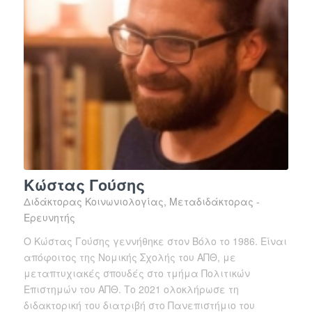
Κώστας Γούσης
Διδάκτορας Κοινωνιολογίας, Μεταδιδάκτορας -
Ερευνητής
Ο Κώστας Γούσης γεννήθηκε στον Βόλο το 1986. Είναι
απόφοιτος της Νομικής Σχολής του ΑΠΘ, με
μεταπτυχιακές σπουδές στο τμήμα Πολιτικών
Επιστημών του ΑΠΘ. Το 2021 ολοκλήρωσε τη
διδακτορική του διατριβή στο Πανεπιστήμιο του