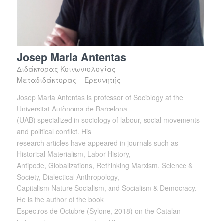
Josep Maria Antentas
Διδάκτορας Κοινωνιολογίας
Μεταδιδάκτορας – Ερευνητής
Josep Maria Antentas is professor of Sociology at the
Universitat Autònoma de Barcelona
(UAB) specialized in sociology of labour, social movements
and political conflict. His
research articles have appeared in journals such as
Historical Materialism, Labor History,
Antipode, Globalizations, Rethinking Marxism, Science &
Society, Dialectical Anthropology,
Capitalism Nature Socialism, and Socialism & Democracy.
He is the author of the book
Espectros de Octubre (Sylone, 2018) on the Catalan