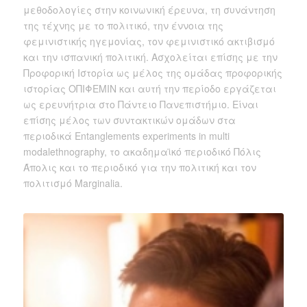
μεθοδολογίες στην κοινωνική έρευνα, τη συνάντηση
της τέχνης με το πολιτικό, την έννοια της
φεμινιστικής ηγεμονίας, τον φεμινιστικό ακτιβισμό
και την ισπανική πολιτική. Ασχολείται επίσης με την
Προφορική Ιστορία ως μέλος της ομάδας προφορικής
ιστορίας ΟΠΙΦΕΜΙΝ και αυτή την περίοδο εργάζεται
ως ερευνήτρια στο Πάντειο Πανεπιστήμιο. Είναι
επίσης μέλος των συντακτικών ομάδων στα
περιοδικά Entanglements experiments in multi
modalethnography, το ακαδημαϊκό περιοδικό Πόλις
Άπολις και το περιοδικό για την πολιτική και τον
πολιτισμό Marginalia.