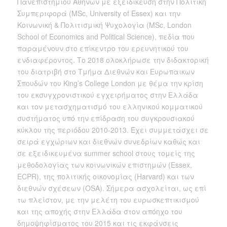
Πανεπιστημίου Αθηνών με εξειδίκευση στην Πολιτική
Συμπεριφορά (MSc, University of Essex) και την
Κοινωνική & Πολιτισμική Ψυχολογία (MSc, London
School of Economics and Political Science), πεδία που
παραμένουν στο επίκεντρο του ερευνητικού του
ενδιαφέροντος. Το 2018 ολοκλήρωσε την διδακτορική
του διατριβή στο Τμήμα Διεθνών και Ευρωπαικων
Σπουδών του King’s College London με θέμα την κρίση
του εκσυγχρονιστικού εγχειρήματος στην Ελλάδα
και τον μετασχηματισμό του ελληνικού κομματικού
συστήματος υπό την επίδραση του συγκρουσιακού
κύκλου της περιόδου 2010-2013. Έχει συμμετάσχει σε
σειρά εγχώριων και διεθνών συνεδρίων καθώς και
σε εξειδικευμένα summer school στους τομείς της
μεθοδολογίας των κοινωνικών επιστημών (Essex,
ECPR), της πολιτικής οικονομίας (Harvard) και των
διεθνών σχέσεων (OSA). Σήμερα ασχολείται, ως επί
τω πλείστον, με την μελέτη του ευρωσκεπτικισμού
και της αποχής στην Ελλάδα στον απόηχο του
δημοψηφίσματος του 2015 και τις εκφάνσεις