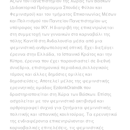
Αξιών του Πανεπιστημίου της Χώρας των Βάσκων
(Διδακτορικό Πρόγραμμα Σπουδές Φύλου και
Φεμινισμού) και του τμήματος Επικοινωνίας Μέσων
και Πολιτισμού του Παντείου Πανεπιστημίου ως
υπότροφος του ΙΚΥ. Η διατριβή της επικεντρώνεται
στη συμμετοχή των γυναικών στο καρναβάλι της
πόλης Καντίθ στη Ανδαλουσία μέσα από μια
φεμινιστική-ανθρωπολογική οπτική. Έχει διεξάγει
έρευνα στην Ελλάδα, το Ισπανικό Κράτος και την
Κύπρο, έρευνα που έχει παρουσιαστεί σε διεθνή
συνέδρια, επιστημονικά περιοδικά,συλλογικούς
τόμους και άλλες δημόσιες ομιλίες και
δημοσιεύσεις. Αποτελεί μέλος της φεμινιστικής
ερευνητικής ομάδας EzdonkOraindik που
δραστηριοποιείται στη Χώρα των Βάσκων. Επίσης
ασχολείται με τον φεμινιστικό ακτιβισμό και
αρθρογραφεί συχνά για ζητήματα φεμινιστικής
πολιτικής και ισπανικής κουλτούρας. Τα ερευνητικά
της ενδιαφέροντα επικεντρώνονται στις
καρναβαλικές επιτελέσεις, τις φεμινιστικές