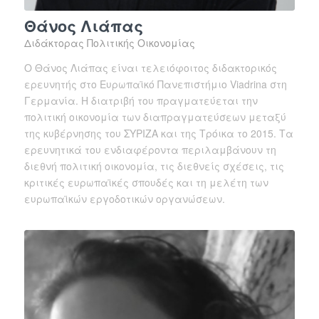
Θάνος Λιάπας
Διδάκτορας Πολιτικής Οικονομίας
Ο Θάνος Λιάπας είναι τελειόφοιτος διδακτορικός
ερευνητής στο Ευρωπαϊκό Πανεπιστήμιο Viadrina στη
Γερμανία. Η διατριβή του πραγματεύεται την
πολιτική οικονομία των διαπραγματεύσεων μεταξύ
της κυβέρνησης του ΣΥΡΙΖΑ και της Τρόικα το 2015. Τα
ερευνητικά του ενδιαφέροντα περιλαμβάνουν τη
διεθνή πολιτική οικονομία, τις διεθνείς σχέσεις, τις
κριτικές ευρωπαϊκές σπουδές και τη μελέτη των
ευρωπαϊκών εργοδοτικών οργανώσεων.