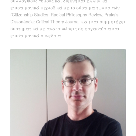
συλλογικούς τόμους και διεθνή και ελληνικά
επιστημονικά περιοδικά με το σύστημα των κριτών
(Citizenship Studies, Radical Philosophy Review, Praksis,
Dissonância: Critical Theory Journal κ.α.) και συμμετέχει
συστηματικά με ανακοινώσεις σε εργαστήρια και
επιστημονικά συνέδρια.