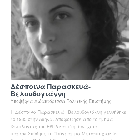
Δέσποινα Παρασκευά-
Βελουδογιάννη
Yποψήφια Διδακτόρισσα Πολιτικής Επιστήμης
Η Δέσποινα Παρασκευά - Βελουδογιάννη γεννήθηκε
το 1985 στην Αθήνα. Αποφοίτησε από το τμήμα
Φιλολογίας του ΕΚΠΑ και στη συνέχεια
παρακολούθησε το Πρόγραμμα Μεταπτυχιακών