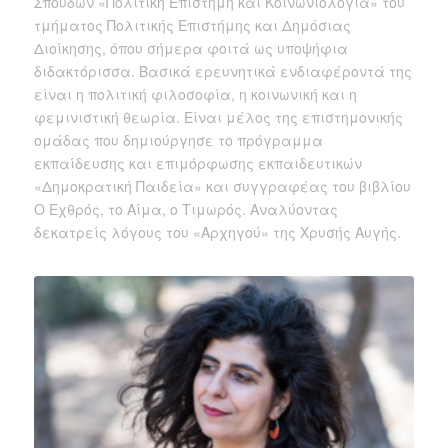
Σπουδών «Πολιτική Επιστήμη και Κοινωνιολογία» του
τμήματος Πολιτικής Επιστήμης και Δημόσιας
Διοίκησης, όπου σήμερα φοιτά ως υποψήφια
διδακτόρισσα. Βασικά ερευνητικά ενδιαφέροντά της
είναι η πολιτική φιλοσοφία, η κοινωνική και η
φεμινιστική θεωρία. Είναι μέλος της επιστημονικής
ομάδας που δημιούργησε το πρόγραμμα
εκπαίδευσης και επιμόρφωσης εκπαιδευτικών
«Δημοκρατική Παιδεία» και συγγραφέας του βιβλίου
Ο Εχθρός, το Αίμα, ο Τιμωρός. Αναλύοντας
δεκατρείς λόγους του «Αρχηγού» της Χρυσής Αυγής.